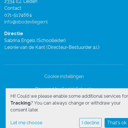
2334 EZ Leiden
Contact
071-5174664
info@sbodevlieger.nl
Directie
Sabrina Engels (Schoolleider)
Leonie van de Kant (Directeur-Bestuurder a.i.)
Cookie instellingen
Powered by
Social Schools
Hi! Could we please enable some additional services for
Tracking
? You can always change or withdraw your
consent later.
Let me choose
I decline
That's ok