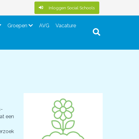
Inloggen Social Schools
Groepen
AVG
Vacature
s-
at een
erzoek