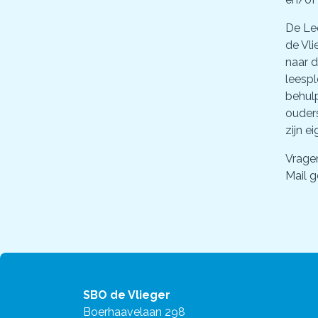
De Lee
de Vli
naar d
leespl
behul
ouders
zijn e
Vrag
Mail g
SBO de Vlieger
Boerhaavelaan 298