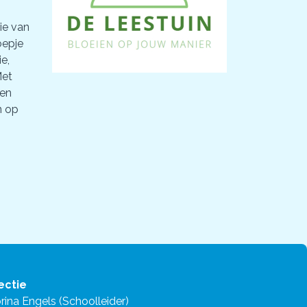
ie van
oepje
e,
Met
 en
n op
ectie
rina Engels (Schoolleider)