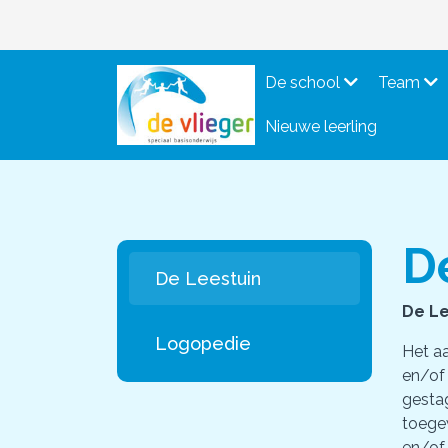
De school
Team
Nieuwe leerling
D
De Leestuin
De Le
Logopedie
Het aa
en/of
gesta
toege
en/of 