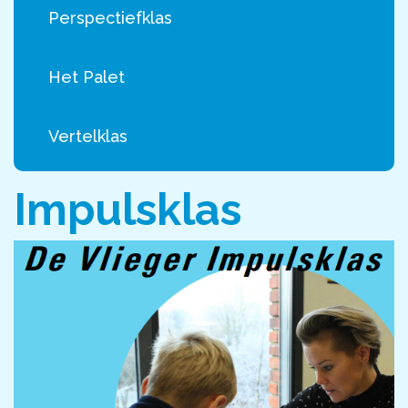
Perspectiefklas
Vacature
Het Palet
Nieuwe leerling
Vertelklas
Impulsklas