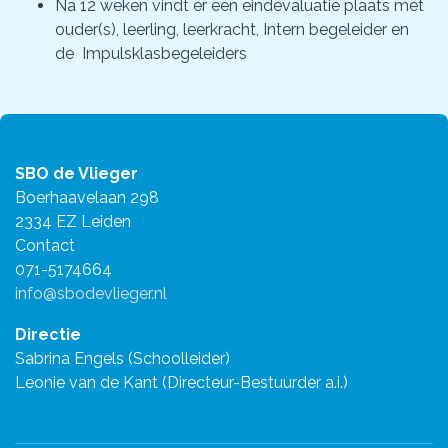
Na 12 weken vindt er een eindevaluatie plaats met
ouder(s), leerling, leerkracht, Intern begeleider en
de Impulsklasbegeleiders
SBO de Vlieger
Boerhaavelaan 298
2334 EZ Leiden
Contact
071-5174664
info@sbodevlieger.nl
Directie
Sabrina Engels (Schoolleider)
Leonie van de Kant (Directeur-Bestuurder a.i.)