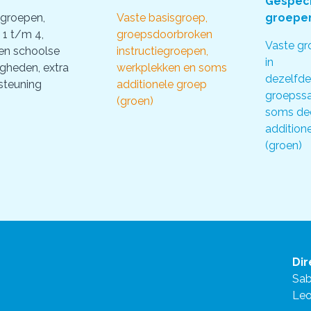
Gespeci
 groepen,
Vaste basisgroep,
groepe
 1 t/m 4,
groepsdoorbroken
Vaste gr
en schoolse
instructiegroepen,
in
gheden, extra
werkplekken en soms
dezelfde
steuning
additionele groep
groepssa
(groen)
soms de
addition
(groen)
Dir
Sab
Leo