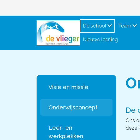
De school
Team
Nieuwe leerling
O
Visie en missie
Onderwijsconcept
De 
Ons on
Leer- en
deze k
werkplekken