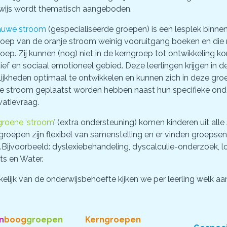
wijs wordt thematisch aangeboden.
auwe stroom
(gespecialiseerde groepen) is een lesplek binne
roep van de oranje stroom weinig vooruitgang boeken en die
oep. Zij kunnen (nog) niet in de kerngroep tot ontwikkelin
ief en sociaal emotioneel gebied. Deze leerlingen krijgen i
jkheden optimaal te ontwikkelen en kunnen zich in deze groe
e stroom geplaatst worden hebben naast hun specifieke onde
vatievraag.
groene ‘stroom’
(extra ondersteuning) komen kinderen uit alle
roepen zijn flexibel van samenstelling en er vinden groepsen
.Bijvoorbeeld: dyslexiebehandeling, dyscalculie-onderzoek, l
ts en Water.
elijk van de onderwijsbehoefte kijken we per leerling welk a
n
boog
groepen
Kerngroepen