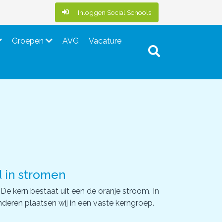
Inloggen Social Schools
Groepen
AVG
Vacature
d in stromen
De kern bestaat uit een de oranje stroom. In
deren plaatsen wij in een vaste kerngroep.