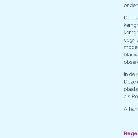
onder
De
bl
kerng
kerngr
cognit
mogeli
blauw
obser
In de
Deze g
plaats
als Ro
Afhank
Rege