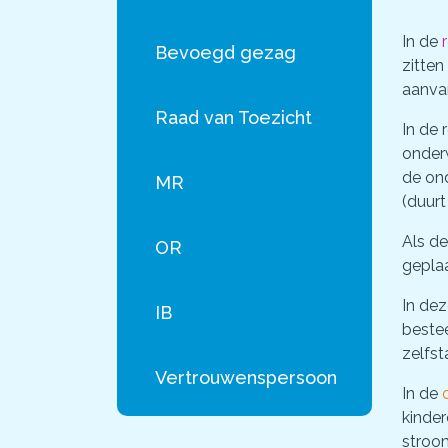
In de
Bevoegd gezag
zitte
aanvan
Raad van Toezicht
In de
onder
de ond
MR
(duurt
Als d
OR
gepla
In de
IB
bestee
zelfst
Vertrouwenspersoon
In de
kinder
stroom