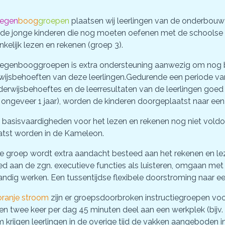
regen
boog
groepen
plaatsen wij leerlingen van de onderbou
n de jonge kinderen die nog moeten oefenen met de schoolse
kelijk lezen en rekenen (groep 3).
 regenbooggroepen is extra ondersteuning aanwezig om nog be
wijsbehoeften van deze leerlingen.Gedurende een periode van
erwijsbehoeftes en de leerresultaten van de leerlingen goed
 ongeveer 1 jaar), worden de kinderen doorgeplaatst naar ee
e basisvaardigheden voor het lezen en rekenen nog niet vold
atst worden in de Kameleon.
ze groep wordt extra aandacht besteed aan het rekenen en l
d aan de zgn. executieve functies als luisteren, omgaan met
andig werken. Een tussentijdse flexibele doorstroming naar e
oranje stroom
zijn er groepsdoorbroken instructiegroepen vo
en twee keer per dag 45 minuten deel aan een werkplek (bijv. I
 krijgen leerlingen in de overige tijd de vakken aangeboden in 