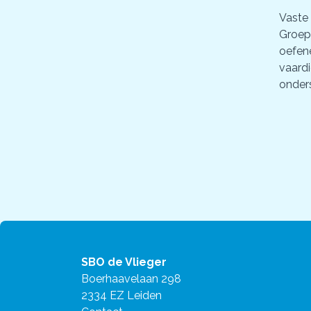
Vaste
Groep
oefen
vaardi
onder
SBO de Vlieger
Boerhaavelaan 298
2334 EZ Leiden