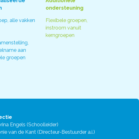
aliseerde
Additionele
n
ondersteuning
oep, alle vakken
Flexibele groepen,
instroom vanuit
kerngroepen
menstelling,
elname aan
ele groepen
ectie
rina Engels (Schoolleider)
nie van de Kant (Directeur-Bestuurder a.i.)